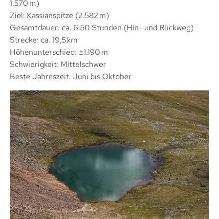
1.570 m)
Ziel: Kassianspitze (2.582 m)
Gesamtdauer: ca. 6:50 Stunden (Hin- und Rückweg)
Strecke: ca. 19,5 km
Höhenunterschied: ±1.190 m
Schwierigkeit: Mittelschwer
Beste Jahreszeit: Juni bis Oktober