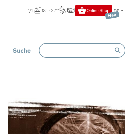
DE
1/1
18° - 32°
Online Shop
Neu
Suche