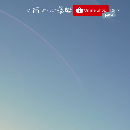
DE
1/1
18° - 30°
Online Shop
Neu