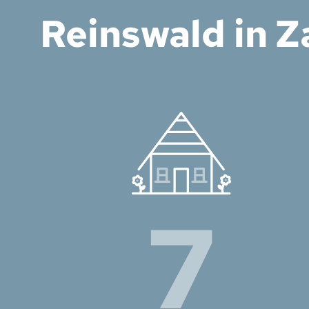
Reinswald in Z
7