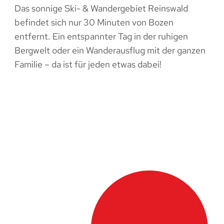
Das sonnige Ski- & Wandergebiet Reinswald
befindet sich nur 30 Minuten von Bozen
entfernt. Ein entspannter Tag in der ruhigen
Bergwelt oder ein Wanderausflug mit der ganzen
Familie – da ist für jeden etwas dabei!
PIELEN
PARAGLIDING