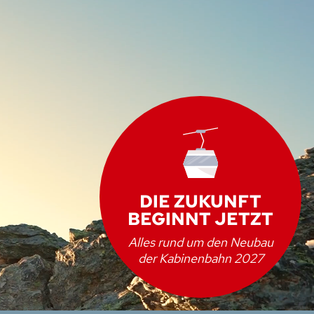
DIE ZUKUNFT
BEGINNT JETZT
Alles rund um den Neubau
der Kabinenbahn 2027