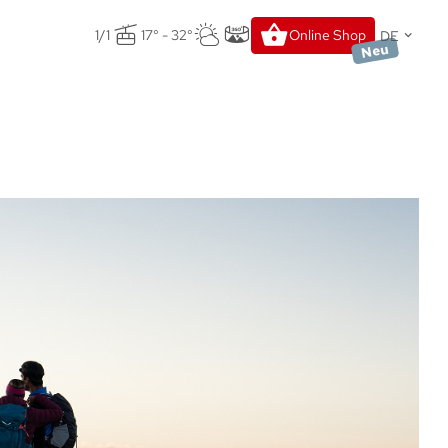
DE
1/1
17° - 32°
Online Shop
Neu