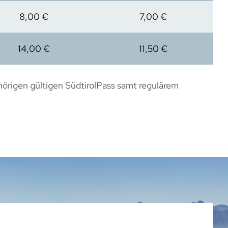
8,00 €
7,00 €
14,00 €
11,50 €
hörigen gültigen SüdtirolPass samt regulärem