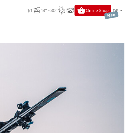
DE
1/1
18° - 30°
Online Shop
Neu