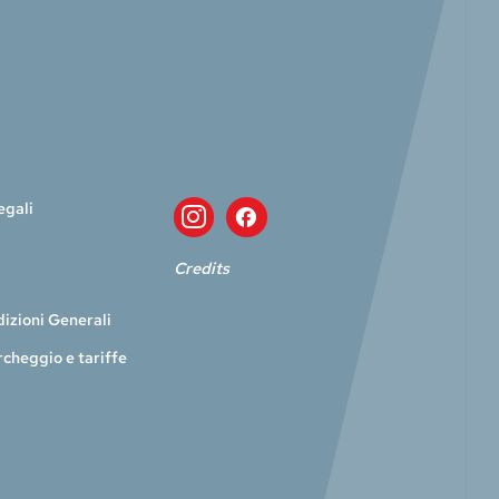
egali
Credits
dizioni Generali
rcheggio e tariffe