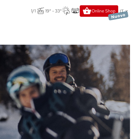
IT
1/1
19° - 33°
Online Shop
Nuovo