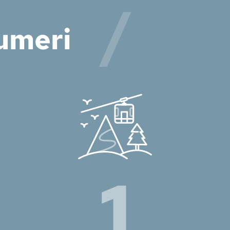
umeri
1