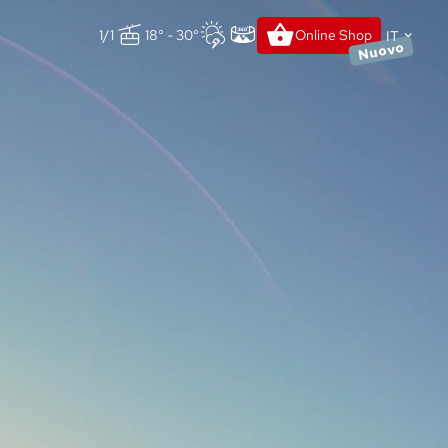
IT
1/1
18° - 30°
Online Shop
Nuovo