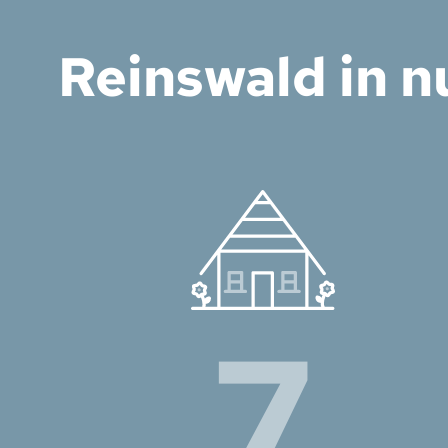
Reinswald in n
7