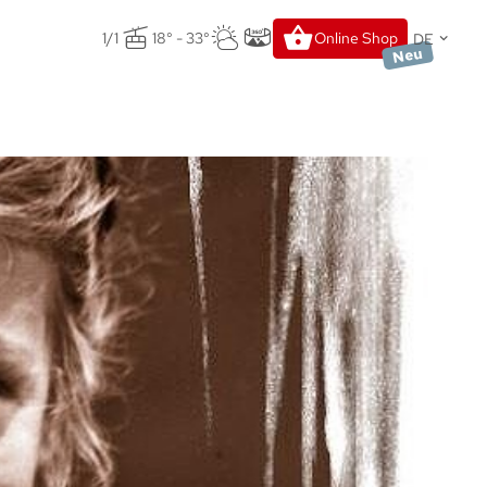
DE
1/1
18° - 33°
Online Shop
Neu