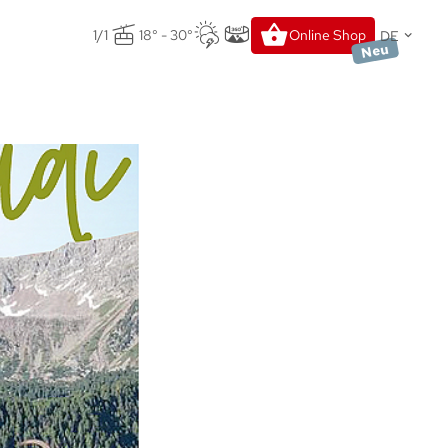
DE
1/1
18° - 30°
Online Shop
Neu